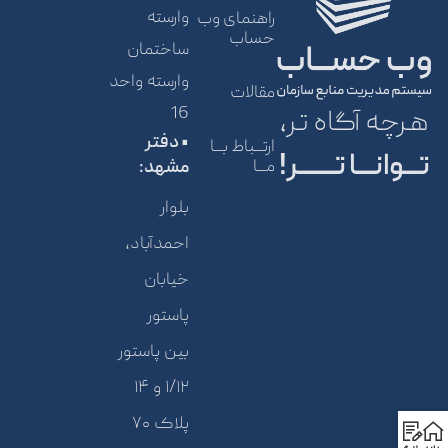
وارسته
راهنمای وب
حساب
ساختمان
وارسته واحد
مقالات
16
هرچه آگاه تر،
• دفتر
ارتــباط بــا
تـــوانـــا تـــــــر!
مــا
مشهد:
بلوار
احمدآباد،
خیابان
پاستور
بین پاستور
۱/۱۲ و ۱۴
پلاک ۷۰