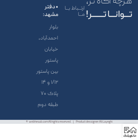
هرچه آگاه تر،
• دفتر
ارتــباط بــا
تـــوانـــا تـــــــر!
مــا
مشهد:
بلوار
احمدآباد،
خیابان
پاستور
بین پاستور
۱/۱۲ و ۱۴
پلاک ۷۰
طبقه دوم
webhesab.com All rights reserved. | Product dessigner: Ali Layeghi ©
خانه
وبلاگ