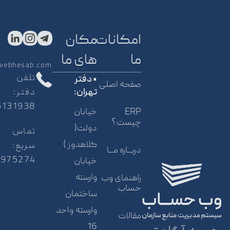
امکانات
مکان
ما
های ما
webhesab.com
تلفن
• دفتر
صفحه اصلی
دفتر:
تهران:
5131938
خیابان
ERP
چیست؟
دولت(
تماس
کلاهدوز )
سریع:
دربــاره مــا
5975274
خیابان
وارسته
راهنمای وب
حساب
ساختمان
وارسته واحد
مقالات
16