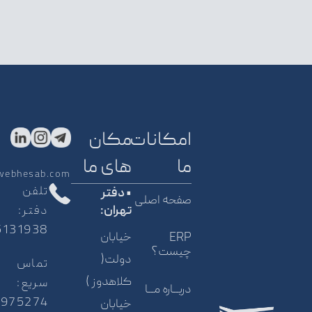
امکانات
مکان
ما
های ما
webhesab.com
تلفن
• دفتر
صفحه اصلی
دفتر:
تهران:
5131938
خیابان
ERP
چیست؟
دولت(
تماس
کلاهدوز )
سریع:
دربــاره مــا
5975274
خیابان