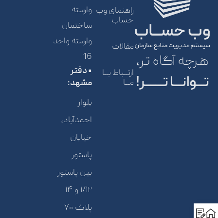
وارسته
راهنمای وب
حساب
ساختمان
وارسته واحد
مقالات
16
هرچه آگاه تر،
• دفتر
ارتــباط بــا
تـــوانـــا تـــــــر!
مــا
مشهد:
بلوار
احمدآباد،
خیابان
پاستور
بین پاستور
۱/۱۲ و ۱۴
پلاک ۷۰