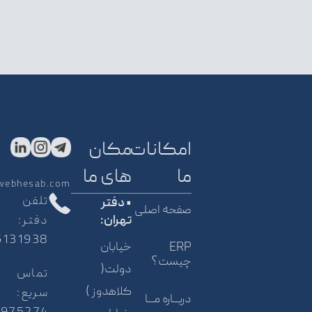
امکانات
مکان
ما
های ما
webhesab.com
تلفن
• دفتر
صفحه اصلی
دفتر:
تهران:
5131938
خیابان
ERP
چیست؟
دولت(
تماس
کلاهدوز )
سریع:
دربــاره مــا