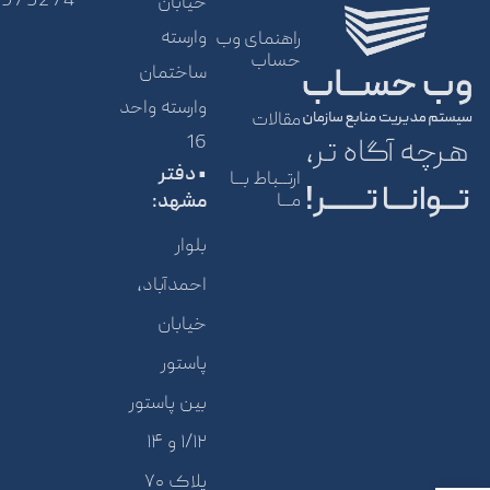
5975274
خیابان
وارسته
راهنمای وب
حساب
ساختمان
وارسته واحد
مقالات
16
هرچه آگاه تر،
• دفتر
ارتــباط بــا
تـــوانـــا تـــــــر!
مــا
مشهد:
بلوار
احمدآباد،
خیابان
پاستور
بین پاستور
۱/۱۲ و ۱۴
پلاک ۷۰