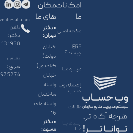
امکانات
مکان
ما
های ما
webhesab.com
تلفن
• دفتر
صفحه اصلی
دفتر:
تهران:
5131938
خیابان
ERP
چیست؟
دولت(
تماس
کلاهدوز )
سریع:
دربــاره مــا
5975274
خیابان
وارسته
راهنمای وب
حساب
ساختمان
وارسته واحد
مقالات
16
هرچه آگاه تر،
• دفتر
ارتــباط بــا
تـــوانـــا تـــــــر!
مــا
مشهد: