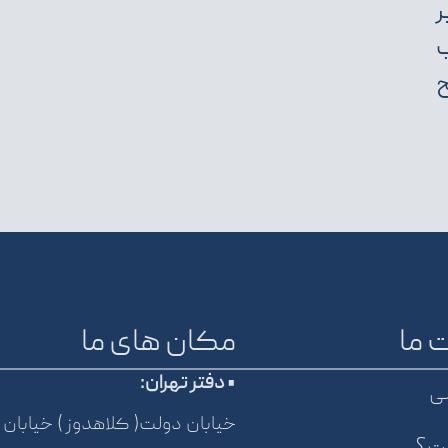
ب
ح
 ما
مکان های ما
• دفتر تهران:
ی
خیابان دولت( کلاهدوز ) خیابان 