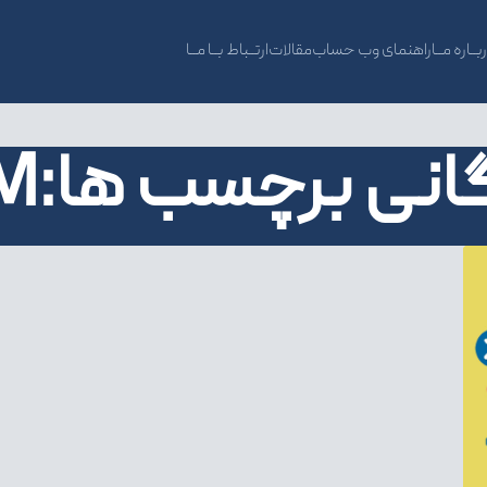
بــاره مــا
راهنمای وب حساب
مقالات
ارتــباط بــا مــا
انی برچسب ها:CSM