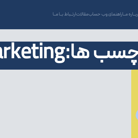
بــاره مــا
راهنمای وب حساب
مقالات
ارتــباط بــا مــا
Digital Marketi