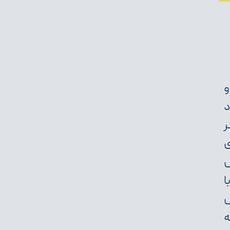
و
ر
ی
ل
ا
ل
ه