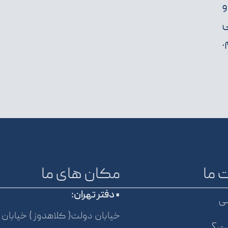
و
ی
.
 ما
مکان های ما
• دفتر تهران:
ی
خیابان دولت( کلاهدوز ) خیابان 