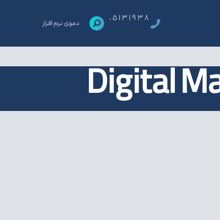
٠٥١٣١٩٣٨
دموی نرم افزار