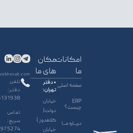
امکانات
مکان
ما
های ما
webhesab.com
تلفن
• دفتر
صفحه اصلی
دفتر:
تهران:
5131938
خیابان
ERP
چیست؟
دولت(
تماس
کلاهدوز )
سریع:
دربــاره مــا
5975274
خیابان