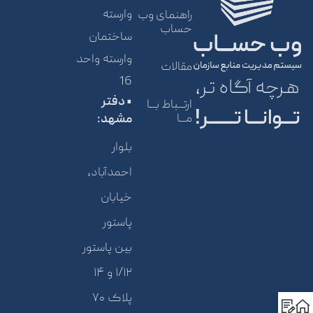
وارسته
راهنمای وب
حساب
ساختمان
وارسته واحد
مقالات
16
هرچه آگاه تر،
• دفتر
ارتــباط بــا
تـــوانـــا تـــــــر!
مــا
مشهد:
بلوار
احمدآباد،
خیابان
پاستور
بین پاستور
۱/۱۲ و ۱۴
پلاک ۷۰