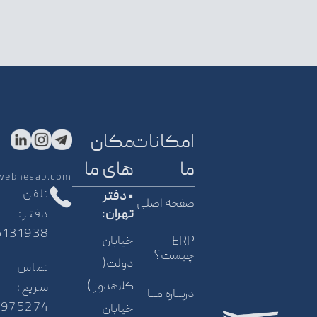
امکانات
مکان
ما
های ما
webhesab.com
تلفن
• دفتر
صفحه اصلی
دفتر:
تهران:
5131938
خیابان
ERP
چیست؟
دولت(
تماس
کلاهدوز )
سریع:
دربــاره مــا
5975274
خیابان