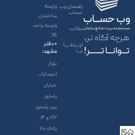
وارسته
راهنمای وب
حساب
ساختمان
وارسته واحد
مقالات
16
هرچه آگاه تر،
• دفتر
ارتــباط بــا
تـــوانـــا تـــــــر!
مــا
مشهد:
بلوار
احمدآباد،
خیابان
پاستور
بین پاستور
۱/۱۲ و ۱۴
پلاک ۷۰