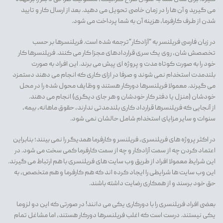
می گیرید و آن ها را در زمان خاصی تحویل می دهید. بعد از ارسال کار و تایید
شدن از طرف کارفرما، هزینه آن به شما پرداخت می شود.
در زبان فارسی فریلنسر به “آزادکار”ترجمه شده است. فریلنسرها بر حسب
تخصصش شان، روی یک سری قراردادهای مجزا کار می کنند. فریلنسرها کار
خود را به صورت کوتاه مدت و پروژه ای پیش می برند. این افراد به صورت
بلندمدت استخدام نمی شوند و صرفا در ازای کاری که انجام می دهند دستمزد
می گیرند. معمولا فریلنسرها دورکار هستند و وظایف محول شده را در محل
خودشان (منزل یا دفتر کار خودشان و هر جای دیگری) انجام می دهند.
از آنجایی که فریلنسرها قرارداد کاری بلندمدتی ندارند، حقوق ماهانه، بیمه،
سنوات و سایر مزایای استخدام شامل حالشان نمی شود.
در اکثر پروژه های فریلنسری، فریلنسر و کارفرما همدیگر را نمی بینند؛ بنابراین
اعتماد کردن چه از سمت آزادکار و چه از سمت کارفرما کمی سخت می شود. در
این شرایط معمولا افراد از طریق وب سایت های فریلنسری با هم ارتباط می گیرند.
این وب سایت ها شرایطی را ایجاد کرده اند که هم کارفرما و هم متخصص، به
حق خود برسند و از همکاری رضایت داشته باشند.
بعضی افراد فریلنسری را با دورکاری یکی می دانند! در صورتی که این دو لزوما
یکی نیستند. درست است که اغلب فریلنسرها دورکار هستند، اما مشاغل تمام