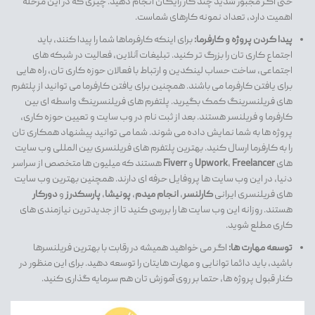
حتی اگر مجبور شدید چند کار رایگان انجام دهید. چیزی که در این مرحله
اهمیت دارد، تعداد نمونه کارهای شماست.
پیدا کردن پروژه و کارفرما:
برای اینکه کارفرماها شما را پیدا کنند، باید
اجتماع کاری تان را بزرگ تر کنید. تبلیغات آنلاین، فعالیت در شبکه های
اجتماعی، ساخت حساب لینکدین و ارتباط با فعالان حوزه کاری تان، راه هایی
برای یافتن کارفرما می باشند. همچنین برای یافتن کارفرما می توانید از پلتفرم
های فریلنسرینگ کمک بگیرید. پلتفرم های فریلنسرینگ واسطه ای بین
کارفرما و فریلنسر هستند. بعد از ثبت نام در وب سایت و تعیین حوزه کاری،
پروژه ها به شما نمایش داده می شوند. شما می توانید پیشنهاد همکاری تان
را به کارفرما ارسال کنید. بهترین پلتفرم های فریلنسری بین المللی وب سایت
های
Freelancer
،
Upwork
و
Fiverr
هستند که میلیون ها متخصص از سراسر
دنیا، در این وب سایت ها پروفایل حرفه ای دارند. همچنین بهترین وب سایت
های فریلنسری ایرانی
کارلنسر
،
انجام میدم
،
پونیشا
،
پارسکدرز
و
دورکار
هستند. روزانه این وب سایت ها را بررسی کنید تا از جدیدترین نیازمندی های
کاری مطلع شوید.
توسعه مهارت ها:
اگر می خواهید همیشه در رقابت با بهترین فریلنسرها
باشید، باید دائما توانایی و مهارت هایتان را توسعه دهید. برای این منظور در
کنار قبول پروژه ها، حتما بر روی آموزش تان هم سرمایه گذاری کنید.