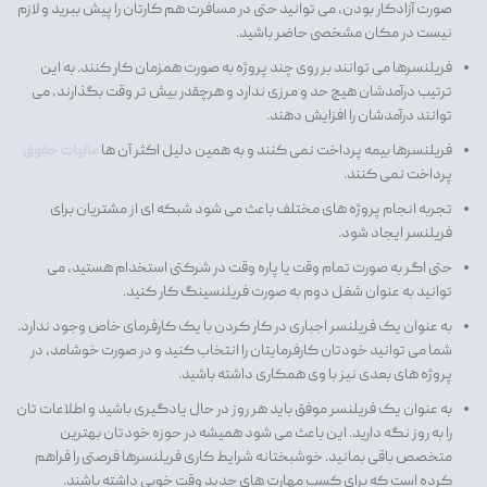
صورت آزادکار بودن، می توانید حتی در مسافرت هم کارتان را پیش ببرید و لازم
نیست در مکان مشخصی حاضر باشید.
فریلنسرها می توانند بر روی چند پروژه به صورت همزمان کار کنند. به این
ترتیب درآمدشان هیچ حد و مرزی ندارد و هرچقدر بیش تر وقت بگذارند، می
توانند درآمدشان را افزایش دهند.
فریلنسرها بیمه پرداخت نمی کنند و به همین دلیل اکثر آن ها
مالیات حقوق
پرداخت نمی کنند.
تجربه انجام پروژه های مختلف باعث می شود شبکه ای از مشتریان برای
فریلنسر ایجاد شود.
حتی اگر به صورت تمام وقت یا پاره وقت در شرکتی استخدام هستید، می
توانید به عنوان شغل دوم به صورت فریلنسینگ کار کنید.
به عنوان یک فریلنسر اجباری در کار کردن با یک کارفرمای خاص وجود ندارد.
شما می توانید خودتان کارفرمایتان را انتخاب کنید و در صورت خوشامد، در
پروژه های بعدی نیز با وی همکاری داشته باشید.
به عنوان یک فریلنسر موفق باید هر روز در حال یادگیری باشید و اطلاعات تان
را به روز نگه دارید. این باعث می شود همیشه در حوزه خودتان بهترین
متخصص باقی بمانید. خوشبختانه شرایط کاری فریلنسرها فرصتی را فراهم
کرده است که برای کسب مهارت های جدید وقت خوبی داشته باشند.