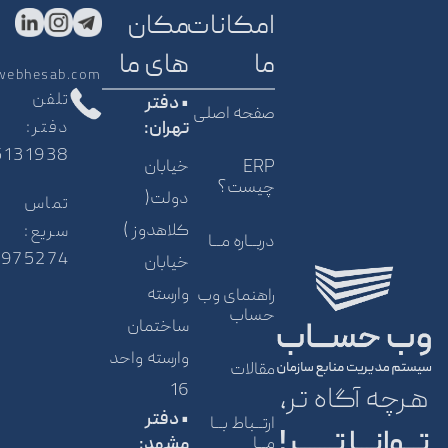
امکانات
مکان
ما
های ما
webhesab.com
تلفن
• دفتر
صفحه اصلی
دفتر:
تهران:
5131938
خیابان
ERP
چیست؟
دولت(
تماس
کلاهدوز )
سریع:
دربــاره مــا
5975274
خیابان
وارسته
راهنمای وب
حساب
ساختمان
وارسته واحد
مقالات
16
هرچه آگاه تر،
• دفتر
ارتــباط بــا
تـــوانـــا تـــــــر!
مــا
مشهد: