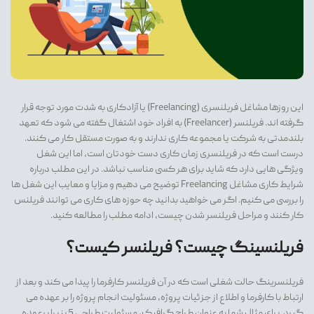
این روزها مشاغل فریلنسری (Freelancing) یا آزادکاری به شدت مورد توجه قرار
گرفته اند. فریلنسر (Freelancer) به افراد خود اشتغال گفته می شود که تعهد
بلندمدتی به شرکت یا مجموعه کاری ندارند و به صورت مستقل کار می کنند.
درست است که در فریلنسری زمان کاری دست خودتان است، اما این شغل
ویژگی هایی دارد که شاید برای هر کسی مناسب نباشد. در این مطلب درباره
شرایط کاری مشاغل Freelancing توضیح می دهیم و مزایا و معایب این شغل ها
را بررسی می کنیم. اگر می خواهید بدانید چه حوزه های کاری می توانند فریلنس
کار کنند و مراحل فریلنسر شدن چیست، ادامه مطلب را مطالعه کنید.
فریلنسینگ چیست؟ فریلنسر کیست؟
فریلنسرینگ حالت شغلی است که در آن فریلنسر کارفرما را پیدا می کند و بعد از
ارتباط با کارفرما و اطلاع از جزئیات پروژه، مسئولیت انجام پروژه را بر عهده می
گیرد. برای مثال شما به عنوان طراح گرافیک، مسئولیت طراحی 5 بنر را برعهده