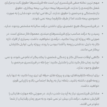
مهم ترین نکته منفی فریلنسری این است که فریلنسرها حقوق ثابت و مزایای
شغل کارمندی را ندارند. فریلنسرها بیمه درمانی، بیمه بیکاری، حقوق
بازنشستگی و مرخصی با حقوق ندارند. آن ها می توانند خودشان را به صورت
خصوصی بیمه کنند اما از طرف کارفرما بیمه نمی شوند.
در فریلنسرینگ هیچ تضمینی برای داشتن درآمد سالیانه مشخص وجود ندارد.
رسیدن به درآمد مناسب برای فریلنسرهای مبتدی، معمولا کار سختی است. در
صورتی که پروژه ای پیدا نکنید، درآمدی نخواهید داشت. بسیاری از افراد تازه
کار به دلیل نداشتن رزومه یا آشنا نبودن با روند پروژه یابی، اوایل کارشان
بیکار می مانند.
گاهی اوقات مسائل کار و زندگی شخصی با یکدیگر ادغام می شوند و نمی
توانید زمان کار کردنتان را کنترل کنید؛ چرا که در فریلنسری مرخصی با
حقوق وجود ندارد.
برای اینکه کارفرماهای بهتر و پروژه های حرفه ای تری پیدا کنید نه تنها باید
رزومه قوی داشته باشید، بلکه نیاز به روابط اجتماعی بالا و بازاریابی قوی
خواهید داشت.
مشاغل فریلنسری نیاز به آپدیت شدن دارند. در صورتی که مهارت هایتان را
افزایش ندهید، درآمدتان بیش تر نمی شود و به مرور زمان رقبایتان از شما
جلوتر می افتند.