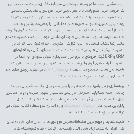
از سودشان را مجددا در زمینه خرید فرش سرمایه گذاری می کنند. در صورتی
که فروش فرش کم باشد یا به هر دلیلی فرش فروشی با نقدینگی ناکافی
مواجه شود، سیر پیشرفت، کند خواهد شد. حتی ممکن است در صورت راکد
بودن بازار، مدیریت نتواند هزینه های عملیاتی، یا بدهی هایش را پرداخت
کند. از آنجایی که مشکلات مالی و مدیریتی می تواند به عملکرد فرش فروشی
ها آسیب برساند، بهتر است فرش فروشان دانش خود را در زمینه مدیریت منابع
مالی ارتقا دهند. استفاده از نرم افزارهای کاربردی حوزه فرش، می تواند در
مدیریت موثر فرش فروشی ها کمک کننده باشد. برای مثال
نرم افزارهای
CRM و ERP فرش فروشی
یا نرم افزار حسابداری فرش فروشی، به شما در
مدیریت فرایندهای فرش فروشی، مدیریت مشتریان و مدیریت مالی فروشگاه
کمک می کنند. مخصوصا استفاده از
نرم افزار ERP
، در فرش فروشی های چند
شعبه ای می تواند بسیار کمک کننده باشد.
برندسازی و بازاریابی:
ایجاد برند و بازاریابی موثر برای جذب مشتریان نیز یک
چالش است. شما باید استراتژی بازاریابی مناسب را تعیین کرده و روش مناسبی
برای تبلیغات و ترویج فروشگاه خود پیدا کنید. استفاده از راهکارهای
بازاریابی مدرن مثل
دیجیتال مارکتینگ
و راه اندازی فروشگاه آنلاین فرش می
تواند در این زمینه کمک کننده باشد.
رقابت شدید از مهم ترین مشکلات فرش فروشی ها:
در سال های اخیر تولیدی
های فرش به شدت زیاد شده اند و رقابت بین تولیدی ها و فروشگاه ها به