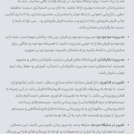
شدت زیاد است. برای اینکه بتوانید در چرخه رقابت باقی بمانید، باید به
مشتریانتان خدمات بهتری ارائه دهید. به کار بردن استراتژی درست تخفیف
دهی، بازاریابی اصولی، ارتباط موثر با مشتریان، مشتری مداری، راه اندازی آنلاین
شاپ فرش فروشی، راه اندازی وب سایت فرش فروشی و…، می تواند شما را
نسبت به رقبایتان متمایز کند.
مدیریت موجودی:
مدیریت موجودی فرش نیز یک چالش مهم است. شما باید
موجودی فرش ها را به خوبی مدیریت کنید تا همیشه موجودی کافی برای
مشتریانتان داشته باشید و به مشکل کمبود موجودی بر نخورید.
مدیریت کارکنان:
فروشگاه های فرش نیازمند کارکنان ماهر و متعهد
هستند. اما ممکن است مدیریت کارکنان، انتخاب، آموزش و حفظ یک تیم
موثر دشوار باشد.
تغییر در فناوری:
بازار فرش مشابه تمام صنایع دیگر، تحت تاثیر تکنولوژی
است. با توجه به پیشرفت فناوری، مدیریت فروشگاه فرش باید در این زمینه به
فکر بروزرسانی باشد. با توجه به تغییرات فناوری، ممکن است لازم باشد
سیستم ها و نرم افزارهایتان را بروز رسانی کنید. سیستم های پرداخت
الکترونیکی، نگهداری و به روزرسانی سامانه های فروشگاهی و سیستم
امنیتی از مواردی هستند که باید به آن ها توجه کنید.
تغییر در سلیقه مردم:
سلیقه و مد به مرور زمان تغییر می کنند. این ممکن
است به معنای نیاز به تنوع در محصولات و توجه به رویکردهای طراحی و رنگ