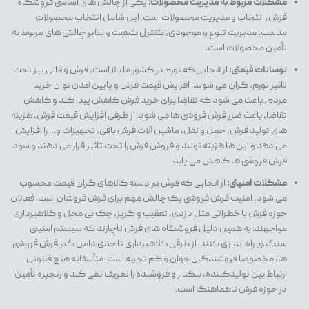
مشکلات مربوط به مدیریت محصولات:
یکی از چالش های اساسی فروشگاه
فرش، انتخاب و مدیریت محصولات است. این شامل انتخاب محصولات
مناسب، مدیریت تنوع و موجودی، کنترل کیفیت و سایر چالش های مربوط به
تأمین محصولات است.
نوسانات قیمتی:
از آنجایی که تورم در کشور ما بالا است، فرش و قالی نیز تحت
تاثیر تورم، گران می شوند. افزایش قیمت فرش و پایین آمدن توان خرید
مردم، باعث می شود که تقاضا برای خرید فرش کاهش پیدا کند و کاهش
تقاضا، باعث ضرر فرش فروشی ها می شود. از طرفی افزایش قیمت فرش، هزینه
های تولید فرش، حمل و نقل، ماشین آلات فرش بافی، تجهیزات و… را افزایش
می دهد و این ها هزینه تولید و فروش فرش را تحت تاثیر قرار می دهند و سود
فرش فروشی ها کاهش می یابد.
مشکلات امنیتی:
از آنجایی که فرش در دسته کالاهای گران قیمت محسوب
می شود، امنیت فرش فروشی یک چالش مهم برای فرش فروشان است. فعالان
حوزه فرش با خطراتی مثل دزدی، تعقیب و گریز، چک بی محل و کلاهبرداری
مواجهند. به همین دلیل فروشگاه های فرش ناچارند که سیستم امنیتی
سنگینی راه اندازی کنند. از طرفی کلاهبرداری تا حدی دامن گیر فرش فروشی
ها، مخصوصا فروشندگان جوان و کم تجربه است. متأسفانه هیچ قانونی
ارتباط بین تولیدکننده، بنکدار و فروشنده را تعریف نمی کند و زنجیره تأمین
در حوزه فرش ناهماهنگ است.