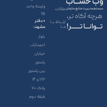
وارسته واحد
مقالات
16
هرچه آگاه تر،
• دفتر
ارتــباط بــا
تـــوانـــا تـــــــر!
مــا
مشهد:
بلوار
احمدآباد،
خیابان
پاستور
بین پاستور
۱/۱۲ و ۱۴
پلاک ۷۰
طبقه دوم