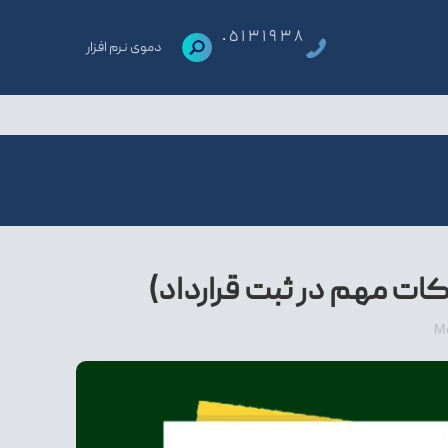
٠٥١٣١٩٣٨
دموی نرم افزار
ات مهم در ثبت قرارداد)
M