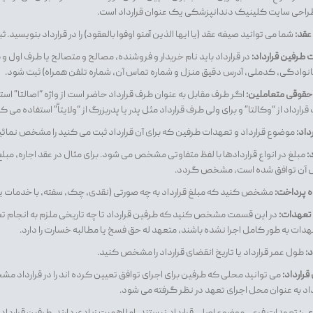
طراحی سایت کلینیک دندانپزشکی یک عنوان قرارداد است.
عقد:
شما می توانید صیغه عقد (یا ایها الذین آمنو اوفوا بالعقود) را در قرارداد بنویسید.
 طرفین قرارداد:
در قرارداد باید نام خریدار و فروشنده، مصالح و متصالح یا طرف اول 
خانوادگی، کدملی، آدرس دقیق منزل و شماره تماس آن، شماره تلفن همراه) ثبت شود.
قوقی متعاملین:
اگر طرف مقابل به عنوان طرف قرارداد حاضر است از واژه “اصالتا” استف
ارداد از “وکالتا” و برای ولی طرف قرارداد مثل پدر یا پدربزرگ از “ولایتاً” استفاده می ک
داد:
موضوع قرارداد و تعهدات طرفین که برای آن قرارداد ثبت می کنید را مشخص نمائی
د:
مبلغ در انواع قراردادها با لفظ متفاوتی مشخص می شود. برای مثال در عقد اجاره، مبل
س آن توافق شده است، مشخص گردد.
ه پرداخت:
مشخص کنید که مبلغ قرارداد به چه صورتی (نقدی، چک، سفته، با خدمات یا 
 تعهدات:
در این قسمت مشخص کنید که طرفین قرارداد تا چه تاریخی ملزم به انجام ت
هدات به طور کامل اجرا نشده باشند، متعهد له حق فسخ یا مطالبه خسارت را دارد.
د:
طول عمر قرارداد یا تاریخ انقضای قرارداد را مشخص کنید.
رارداد:
می توانید محلی که طرفین برای اجرای توافق تعیین کرده اند را در قرارداد 
داد به عنوان محل اجرای تعهد در نظر گرفته می شود.
عی:
تعهدات فرعی موضوع اصلی قرارداد نیستند، اما اهمیت زیادی دارند. طرفین قرارداد 