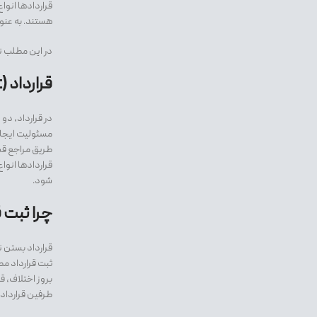
قراردادها انوا
هستند. به عنوا
در این مطلب نک
قرارداد (Contract) چیست؟
در قرارداد، دو
مسئولیت ایجاد 
طریق مراجع قض
قراردادها انوا
شود.
چرا ثبت 
قرارداد بستن ن
ثبت قرارداد م
بروز اختلاف، ق
طرفین قرارداد 