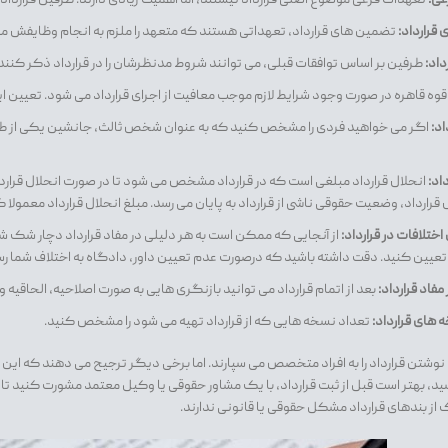
قرارداد:
تضمین های قرارداد، تعهداتی هستند که متعهد را ملزم به انجام وظایفش می 
داد:
طرفین بر اساس توافقات قبلی، می توانند شروط مدنظرشان را در قرارداد ذکر کنند
قوه قاهره در صورت وجود شرایط لازم موجب معافیت از اجرای قرارداد می شود. تعیین ای
اد:
اگر می خواهید فردی را مشخص کنید که به عنوان شخص ثالث، جانشین یکی از طرفی
اد:
انحلال قرارداد مبلغی است که در قرارداد مشخص می شود تا در صورت انحلال قرارداد
 قرارداد، وضعیت حقوقی ناشی از قرارداد به پایان می رسد. مبلغ انحلال قرارداد معمولا ک
ختلافات در قرارداد:
از آنجایی که ممکن است به هر دلیلی در مفاد قرارداد دچار شک شوی
 تعیین کنید. دقت داشته باشید که درصورت عدم تعیین داور، دادگاه به اختلاف شما 
مفاد قرارداد:
بعد از اتمام قرارداد می توانید بازنگری هایی به صورت اصلاحیه، الحاقیه
 های قرارداد:
تعداد نسخه هایی که از قرارداد تهیه می شود را مشخص کنید.
د نوشتن قرارداد را به افراد متخصص می سپارند. اما برخی دیگر ترجیح می دهند که این
یسید، بهتر است قبل از ثبت قرارداد، با یک مشاور حقوقی یا وکیل معتمد مشورت کنید ت
از بندهای قرارداد مشکل حقوقی یا قانونی ندارند.