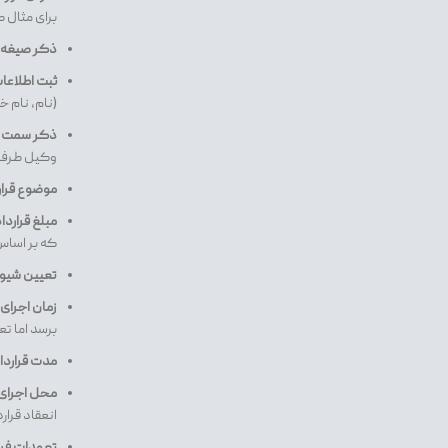
برای مثال 
ذکر صیغه 
ثبت اطلاعات
(نام، نام 
ذکر سمت ح
وکیل طرف قر
موضوع قرار
مبلغ قراردا
که بر اسا
تعیین شیو
زمان اجرای
برسد اما تع
مدت قراردا
محل اجرای ق
انعقاد قرار
تعهدات فر