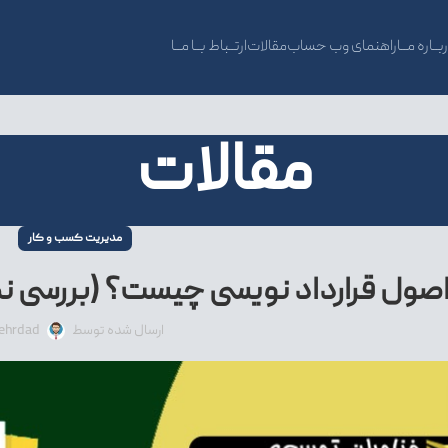
بــاره مــا
راهنمای وب حساب
مقالات
ارتــباط بــا مــا
مقالات
مدیریت کسب و کار
صول قرارداد نویسی چیست؟ (بررسی نک
ارسال شده توسط
ehrdad