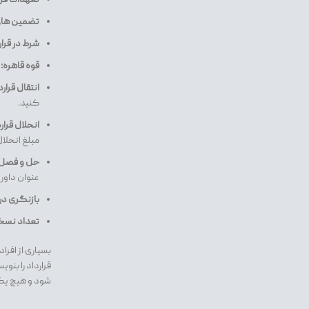
تضمین های 
شرط در قرار
قوه قاهره:
انتقال قرارد
کنید.
انحلال قرارد
مبلغ انحلال
حل و فصل ا
عنوان داور
بازنگری در 
تعداد نسخه
بسیاری از افرا
قرارداد را بنو
شود و هیچ یک 