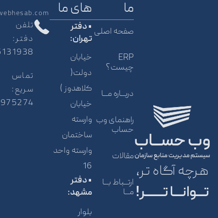
ما
های ما
webhesab.com
تلفن
• دفتر
صفحه اصلی
دفتر:
تهران:
5131938
خیابان
ERP
چیست؟
دولت(
تماس
کلاهدوز )
سریع:
دربــاره مــا
5975274
خیابان
وارسته
راهنمای وب
حساب
ساختمان
وارسته واحد
مقالات
16
هرچه آگاه تر،
• دفتر
ارتــباط بــا
تـــوانـــا تـــــــر!
مــا
مشهد:
بلوار